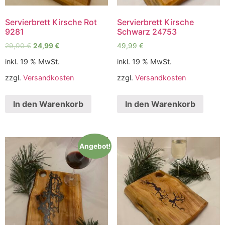
Servierbrett Kirsche Rot
Servierbrett Kirsche
9281
Schwarz 24753
29,00
€
24,99
€
49,99
€
inkl. 19 % MwSt.
inkl. 19 % MwSt.
zzgl.
Versandkosten
zzgl.
Versandkosten
In den Warenkorb
In den Warenkorb
Angebot!