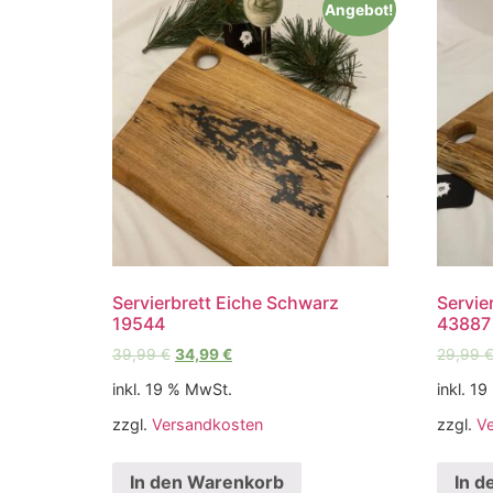
Angebot!
Servierbrett Eiche Schwarz
Servie
19544
43887
39,99
€
34,99
€
29,99
inkl. 19 % MwSt.
inkl. 1
zzgl.
Versandkosten
zzgl.
V
In den Warenkorb
In d