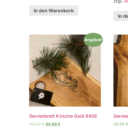
zzgl.
V
In den Warenkorb
In d
Angebot!
Servierbrett Kirsche Gold 8456
Servie
49,99
€
44,99
€
45,99