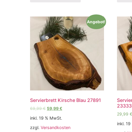
Angebot!
Servierbrett Kirsche Blau 27891
Servie
23333
69,99
€
59,99
€
29,99
inkl. 19 % MwSt.
inkl. 1
zzgl.
Versandkosten