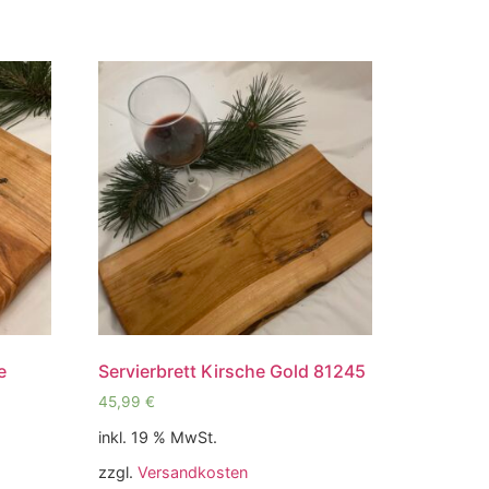
e
Servierbrett Kirsche Gold 81245
45,99
€
inkl. 19 % MwSt.
zzgl.
Versandkosten