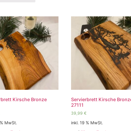
rbrett Kirsche Bronze
Servierbrett Kirsche Bronz
27111
€
39,99
€
9 % MwSt.
inkl. 19 % MwSt.