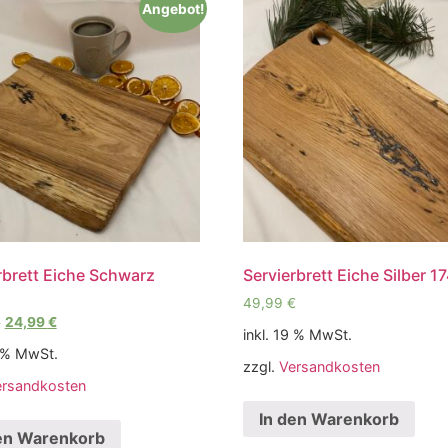
Angebot!
rbrett Eiche Schwarz
Servierbrett Eiche Silber 1
49,99
€
€
24,99
€
inkl. 19 % MwSt.
9 % MwSt.
zzgl.
Versandkosten
ersandkosten
In den Warenkorb
en Warenkorb