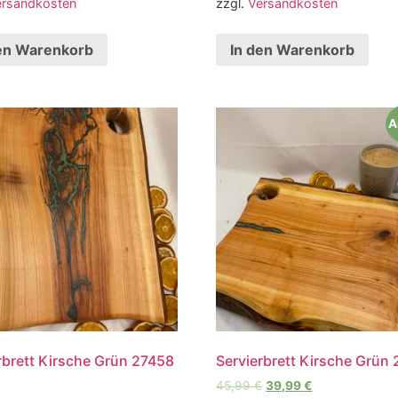
ersandkosten
zzgl.
Versandkosten
en Warenkorb
In den Warenkorb
A
rbrett Kirsche Grün 27458
Servierbrett Kirsche Grün
€
45,99
€
39,99
€