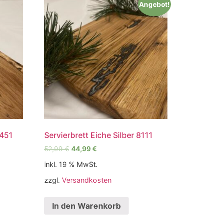
Angebot!
7451
Servierbrett Eiche Silber 8111
52,99
€
44,99
€
inkl. 19 % MwSt.
zzgl.
Versandkosten
In den Warenkorb