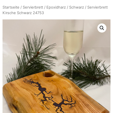
Startseite
/
Servierbrett
/
Epoxidharz
/
Schwarz
/ Servierbrett
Kirsche Schwarz 24753