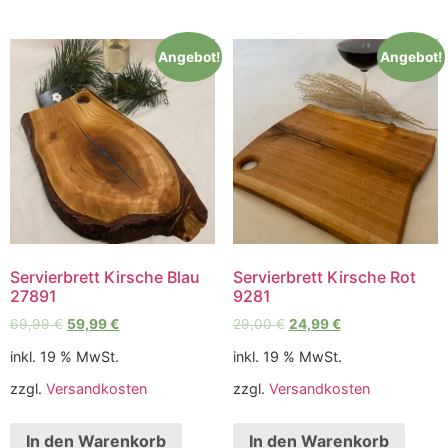
Angebot!
Angebot!
Servierbrett Kirsche Blau
Servierbrett Kirsche Rot
27891
9281
69,99
€
59,99
€
29,00
€
24,99
€
inkl. 19 % MwSt.
inkl. 19 % MwSt.
zzgl.
Versandkosten
zzgl.
Versandkosten
In den Warenkorb
In den Warenkorb