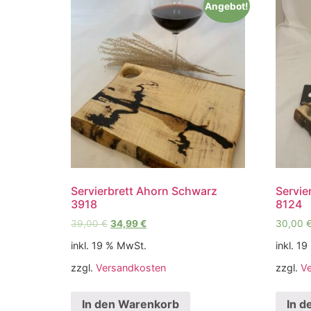
Angebot!
Servierbrett Ahorn Schwarz
Servie
3918
8124
39,00
€
34,99
€
30,00
inkl. 19 % MwSt.
inkl. 1
zzgl.
Versandkosten
zzgl.
V
In den Warenkorb
In d