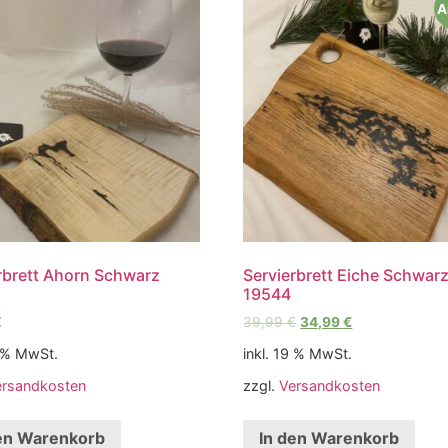
A
rbrett Ahorn Schwarz
Servierbrett Eiche Schwar
19544
€
39,99
€
34,99
€
9 % MwSt.
inkl. 19 % MwSt.
ersandkosten
zzgl.
Versandkosten
en Warenkorb
In den Warenkorb