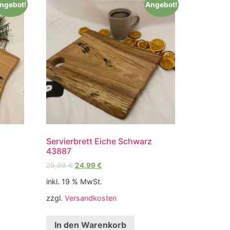
ngebot!
Angebot!
z
Servierbrett Eiche Schwarz
43887
29,99
€
24,99
€
inkl. 19 % MwSt.
zzgl.
Versandkosten
In den Warenkorb