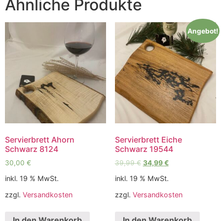
Ähnliche Produkte
Angebot!
Servierbrett Ahorn
Servierbrett Eiche
Schwarz 8124
Schwarz 19544
30,00
€
39,99
€
34,99
€
inkl. 19 % MwSt.
inkl. 19 % MwSt.
zzgl.
Versandkosten
zzgl.
Versandkosten
In den Warenkorb
In den Warenkorb