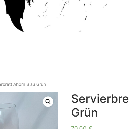
erbrett Ahorn Blau Grün
Servierbre
Grün
70,00
€