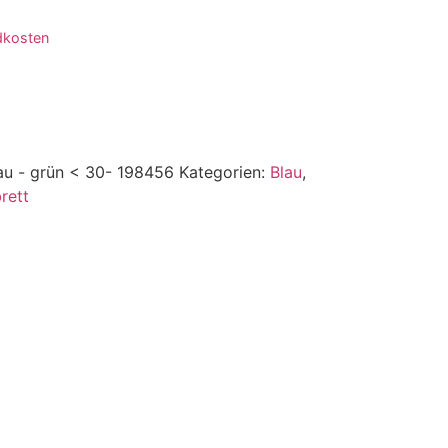
dkosten
au - grün < 30- 198456
Kategorien:
Blau
,
rett