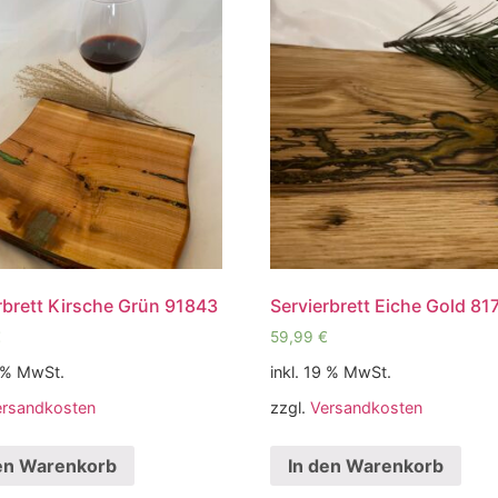
rbrett Kirsche Grün 91843
Servierbrett Eiche Gold 8
€
59,99
€
9 % MwSt.
inkl. 19 % MwSt.
ersandkosten
zzgl.
Versandkosten
en Warenkorb
In den Warenkorb