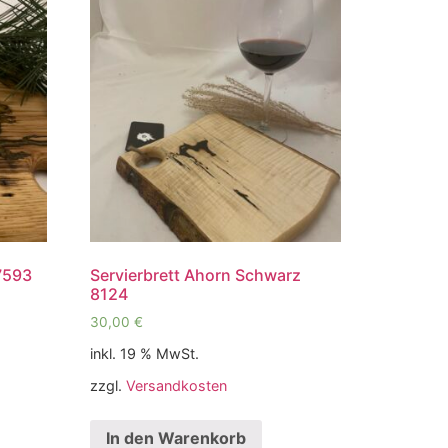
17593
Servierbrett Ahorn Schwarz
8124
30,00
€
inkl. 19 % MwSt.
zzgl.
Versandkosten
In den Warenkorb