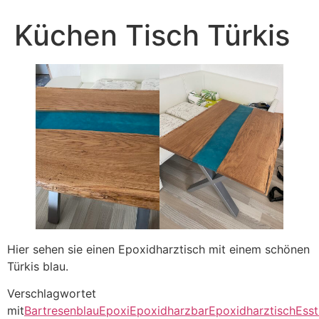
Küchen Tisch Türkis
Hier sehen sie einen Epoxidharztisch mit einem schönen
Türkis blau.
Verschlagwortet
mit
Bartresen
blau
Epoxi
Epoxidharzbar
Epoxidharztisch
Esst